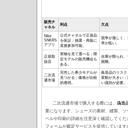
販売チ
利点
欠点
ャネル
公式チャネルで正規品
Nike
競争が激しく、
SNKRS
を保証；抽選・再販に
率が低い。
アプリ
直接参加可能。
実物を見て選べる；限
正規取
在庫が限られ、
定モデルの販売機会も
扱店
困難。
ある。
完売した希少モデルが
偽造品のリスク
二次流
見つかる；価格が比較
変動が大きい；
通市場
的透明。
い識別が必要。
二次流通市場で購入する際には、
偽造
要になります。シューズの素材、縫製、ソ
ベルや印刷の詳細を注意深く確認してくだ
フォームが鑑定サービスを提供しています