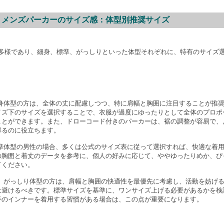
 メンズパーカーのサイズ感：体型別推奨サイズ
多様であり、細身、標準、がっしりといった体型それぞれに、特有のサイズ
身体型の方は、全体の丈に配慮しつつ、特に肩幅と胸囲に注目することが推
イズ下のサイズを選択することで、衣服が過度にゆったりとして全体のプロポ
ことができます。また、ドローコード付きのパーカーは、裾の調整が容易で、
得るのに役立ちます。
準体型の男性の場合、多くは公式のサイズ表に従って選択すれば、快適な着
の胸囲と着丈のデータを参考に、個人の好みに応じて、ややゆったりめか、ぴ
てください。
：
がっしり体型の方は、肩幅と胸囲の快適性を最優先に考慮し、活動を妨げ
は避けるべきです。標準サイズを基準に、ワンサイズ上げる必要があるかを検
手のインナーを着用する習慣がある場合は、この点が重要になります。