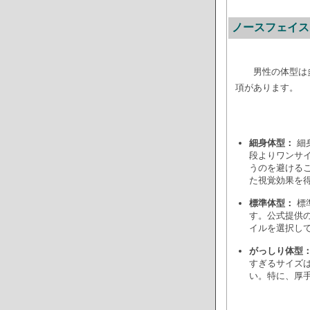
ノースフェイス
男性の体型は
項があります。
細身体型：
細
段よりワンサ
うのを避ける
た視覚効果を
標準体型：
標
す。公式提供
イルを選択し
がっしり体型
すぎるサイズ
い。特に、厚