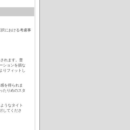
選択における考慮事
奨されます。普
ーションを損な
よりフィットし
用感を得られま
ったりめのスタ
るようなタイト
討してくださ