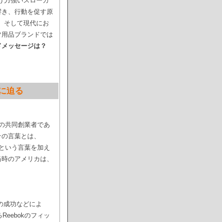
いう力強いスローガ
響き、行動を促す原
ち、そして現代にお
ツ用品ブランドでは
ドメッセージは？
景に迫る
キの共同創業者であ
その言葉とは、
）」という言葉を加え
当時のアメリカは、
ズの成功などによ
eebokのフィッ