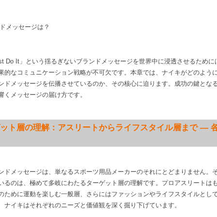
st Do It」という揺るぎないブランドメッセージを世界中に浸透させるため
果的なコミュニケーション戦略が不可欠です。本章では、ナイキがどのよう
ンドメッセージを伝播させているのか、その核心に迫ります。成功の鍵とな
響くメッセージの届け方です。
ーゲット層の理解：アスリートからライフスタイル層まで — 
ンドメッセージは、単なるスポーツ用品メーカーのそれにとどまりません。
いるのは、極めて多岐にわたるターゲット層の理解です。プロアスリートは
のために運動を楽しむ一般層、さらにはファッションやライフスタイルとし
、ナイキはそれぞれのニーズと価値観を深く掘り下げています。