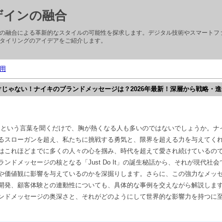
ザインの融合
の融合による革新的なスタイルの可能性を探求します。デジタル技術やスマートフ
タイリングのアイデアをご紹介します。
用
It」だけじゃない！ナイキのブランドメッセージは？2026年最新！深層から戦略・
o It」という言葉を聞くだけで、胸が熱くなる人も多いのではないでしょうか。
るスローガンを超え、私たちに挑戦する勇気と、限界を超える力を与えてく
はこれほどまでに多くの人々の心を掴み、時代を超えて愛され続けているの
ンドメッセージの核となる「Just Do It」の誕生秘話から、それが現代社
や価値観に影響を与えているのかを深掘りします。さらに、この強力なメッ
開発、顧客体験との連動性についても、具体的な事例を交えながら解説しま
ンドメッセージの奥深さと、それがどのようにして世界的な影響力を持つに