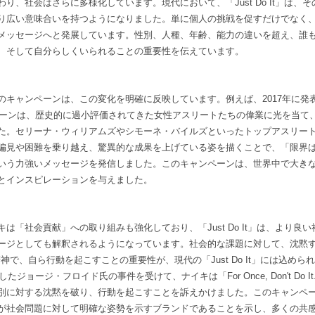
り、社会はさらに多様化しています。現代において、「Just Do It」は、
り広い意味合いを持つようになりました。単に個人の挑戦を促すだけでなく
メッセージへと発展しています。性別、人種、年齢、能力の違いを超え、誰
、そして自分らしくいられることの重要性を伝えています。
のキャンペーンは、この変化を明確に反映しています。例えば、2017年に発表さ
キャンペーンは、歴史的に過小評価されてきた女性アスリートたちの偉業に光を当て
た。セリーナ・ウィリアムズやシモーネ・バイルズといったトップアスリー
偏見や困難を乗り越え、驚異的な成果を上げている姿を描くことで、「限界
いう力強いメッセージを発信しました。このキャンペーンは、世界中で大き
とインスピレーションを与えました。
は「社会貢献」への取り組みも強化しており、「Just Do It」は、より良
ージとしても解釈されるようになっています。社会的な課題に対して、沈黙
t」の精神で、自ら行動を起こすことの重要性が、現代の「Just Do It」には込め
したジョージ・フロイド氏の事件を受けて、ナイキは「For Once, Don't Do 
別に対する沈黙を破り、行動を起こすことを訴えかけました。このキャンペ
が社会問題に対して明確な姿勢を示すブランドであることを示し、多くの共