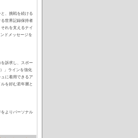
ーと、挑戦を続ける
ける世界記録保持者
、それを支えるナイ
ランドメッセージを
力を訴求し、スポー
ar）」ラインを強化
シュに着用できるア
イルを好む若年層と
ジをよりパーソナル