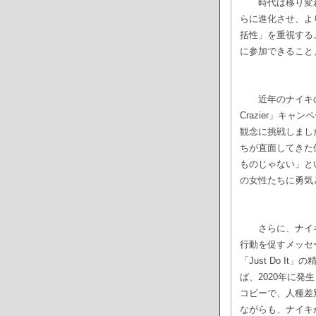
時代は移り変わ
らに進化させ、よ
括性」を重視する
に参加できること
近年のナイキ
Crazier」
観念に挑戦しまし
ちが直面してきた
ものじゃない」と
の女性たちに勇気
さらに、ナイキ
行動を促すメッセ
「Just Do I
ば、2020年に発生
コピーで、人種差
ながらも、ナイキ