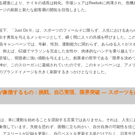
る躍進により、ナイキの成長は鈍化。市場シェアはReebokに肉薄され、危
ージの刷新と新たな顧客層の開拓を目指しました。
下、「Just Do It」は、スポーツのフィールドに限らず、人生におけるあ
出す勇気を与えるメッセージとして、瞬く間に人々の共感を呼びました。こ
の広告キャンペーンでは、年齢、性別、運動能力に関わらず、あらゆる人々がス
。例えば、62歳でマラソンを完走した女性や、肉体的なハンデを乗り越えて
登場し、視聴者に強い感動を与えました。創業者の哲学である「限界を決め
神が、このスローガンに凝縮されていたのです。このキャンペーンは、アメ
のブランドイメージを大きく刷新するきっかけとなりました。
 Do Itが象徴するもの：挑戦、自己実現、限界突破 — スポー
o It」は、単に運動を始めることを奨励する言葉ではありません。それは、人生
象徴しています。失敗を恐れず、困難に立ち向かい、自分自身の可能性を信
、アスリートが記録を更新し、自己ベストを更新する姿だけでなく、日常生