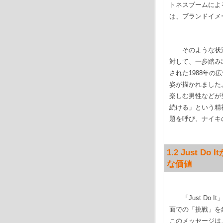
トネスブームによ
は、ブランドイメ
そのような状況
対して、一歩踏み
された1988年
姿が描かれました
楽しむ男性などが
続ける」という精
題を呼び、ナイキ
1.2 Just
な価値
「Just D
面での「挑戦」を
このメッセージは