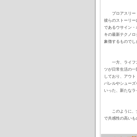
プロアスリー
彼らのストーリー
であるウサイン・
キの最新テクノロ
象徴するものでし
一方、ライフ
ツが日常生活の一部と
しており、アウト
パレルやシューズ
いった、新たなラ
このように、
で共感性の高いも