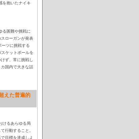
機感を抱いたナイキ
らゆる困難や挑戦に
のスローガンが発表
ポーツに挑戦する
バスケットボールを
つけず、常に挑戦し
リカ国内で大きな話
ツを超えた普遍的
におけるあらゆる局
じて行動すること。
活で目標を達成しよ