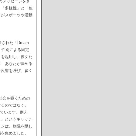
そのメッセージをさ
、「多様性」と「包
もがスポーツや活動
れた「Dream
、性別による固定
トを起用し、彼女た
は、あなたが決める
な反響を呼び、多く
い社会を築くための
するのではなく、
られています。例え
It.」というキャッチ
ーンは、物議を醸し
感を集めました。