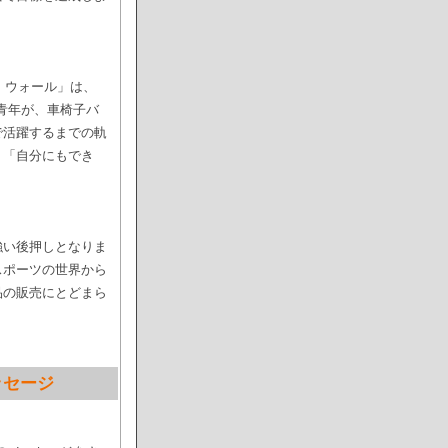
・ウォール」は、
た青年が、車椅子バ
で活躍するまでの軌
、「自分にもでき
強い後押しとなりま
スポーツの世界から
品の販売にとどまら
ッセージ