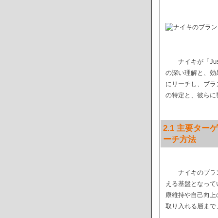
ナイキが「Ju
の深い理解と、効
にリーチし、ブラ
の特定と、彼らに
2.1 主要タ
ーチ方法
ナイキのブラ
える基盤となって
康維持や自己向上
取り入れる層まで