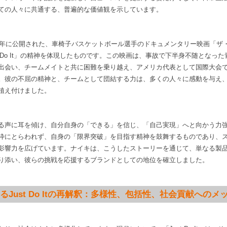
ての人々に共通する、普遍的な価値観を示しています。
07年に公開された、車椅子バスケットボール選手のドキュメンタリー映画「ザ
t Do It」の精神を体現したものです。この映画は、事故で下半身不随となっ
出会い、チームメイトと共に困難を乗り越え、アメリカ代表として国際大会
。彼の不屈の精神と、チームとして団結する力は、多くの人々に感動を与え
植え付けました。
る声に耳を傾け、自分自身の「できる」を信じ、「自己実現」へと向かう力
枠にとらわれず、自身の「限界突破」を目指す精神を鼓舞するものであり、
影響力を広げています。ナイキは、こうしたストーリーを通じて、単なる製
り添い、彼らの挑戦を応援するブランドとしての地位を確立しました。
けるJust Do Itの再解釈：多様性、包括性、社会貢献へのメ