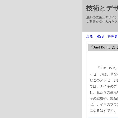
技術とデ
最新の技術とデザイン
な要素を取り入れたス
戻る
RSS
管理者
「Just Do 
「Just D
ッセージは、単な
ぜこのメッセージ
では、ナイキのブラ
し、私たちの生活
キの戦略や、製品
ば、ナイキのブラ
になるはずです。