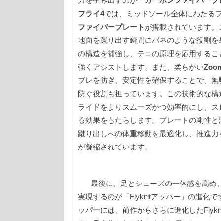
力を生み出すのが「
カーボンファイバープ
フライ4
では、ミッドソール全体にわたる
ファイバープレート
が搭載されています。
地面を蹴り出す瞬間にバネのような役割を
の構造を補強し、テコの原理を応用するこ
強くアシストします。また、柔らかい
Zo
ブレを防ぎ、安定性を確保することで、無
防ぐ役割も担っています。この技術的な構
ライドをよりスムーズかつ効率的にし、ス
る効果をもたらします。プレートの剛性と
蹴り出しへの体重移動を最適化し、推進力
が凝縮されています。
最後に、足とシューズの一体感を高め
実現するのが「Flyknitアッパー」の進化で
ッパーには、前作からさらに進化したFlykn