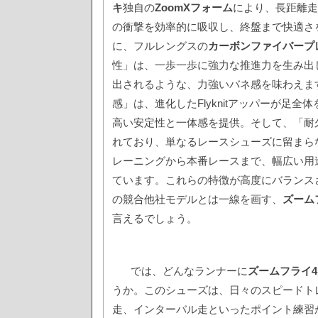
キ
独自の
ZoomXフォーム
により、長距離走
の衝撃を効率的に吸収し、終盤まで快適さ
に、フルレングスの
カーボンファイバープ
性」は、一歩一歩に強力な推進力を生み出
出されるような、力強いバネ感を味わえま
感」は、進化したFlyknitアッパーが足全
高い安定性と一体感を提供。そして、「耐
れており、単なるレースシューズに留まら
レーニングから本番レースまで、幅広い用
ています。これらの特徴が高度にバランス
の競合他社モデルとは一線を画す、
ズーム
言えるでしょう。
では、どんなランナーに
ズームフライ4
うか。このシューズは、日々のスピードト
走、インターバル走といったポイント練習