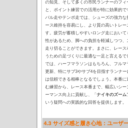
の知見、そして多くの市民ランナーのフィ
と、ポイント練習での活用が特に効果的で
バル走やテンポ走では、シューズの強力な
ース維持を容易にし、より質の高いトレー
す。疲労が蓄積しやすいロング走において
性があるため、脚への負担を軽減しつつ、
走り切ることができます。まさに、レース
うための足づくりに最適な一足と言えるで
では、ハーフマラソンはもちろん、フルマ
更新、特にサブ3やサブ4を目指すランナー
は信頼できる相棒となるでしょう。本番に
む練習から、レース本番まで、幅広いシー
ーマンス向上に貢献し、「
ナイキのズーム
いう疑問への実践的な回答を提供します。
4.3 サイズ感と履き心地：ユーザ