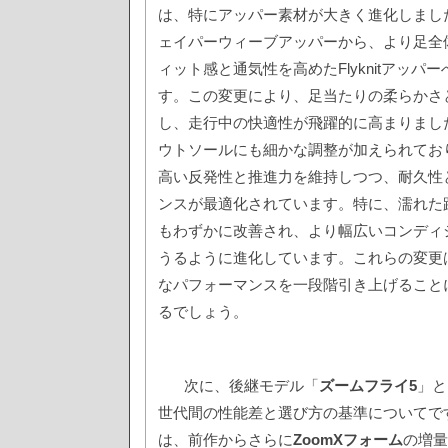
は、特にアッパー素材が大きく進化しまし
ェイパーウィーブアッパーから、より足全
ィット感と通気性を高めたFlyknitアッパ
す。この変更により、足当たりの柔らかさ
し、走行中の快適性が飛躍的に高まりまし
ウトソールにも細かな調整が加えられてお
高い反発性と推進力を維持しつつ、耐久性
ンスが最適化されています。特に、濡れた
もわずかに改善され、より幅広いコンディ
うるように進化しています。これらの変更
なパフォーマンスを一段階引き上げること
るでしょう。
次に、後継モデル「
ズームフライ5
」と
世代間の性能差と選び方の基準についてで
は、前作からさらに
ZoomXフォーム
の増量