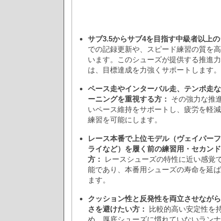
サブ3.5からサブ4を目指す中級者以上
での記録更新や、スピード練習の質を高
います。このシューズが提供する推進力
は、目標達成を力強くサポートします。
ペース走やインターバル走、テンポ走な
ーニングを重視する方：
その強力な推
いペース維持をサポートし、疲労を軽減
練習を可能にします。
レース本番で上位モデル（ヴェイパーフ
ライなど）を履く前の練習用・セカンド
方：
レースシューズの特性に近い感覚
能であり、本番用シューズの寿命を延ば
ます。
クッション性と反発性を両立させながら
さを避けたい方：
比較的高い安定性を
め、厚底シューズに慣れていないランナ