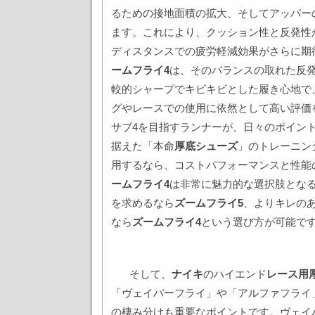
るための接地面積の拡大、そしてアッパー
ます。これにより、クッション性と反発性
ディスタンスでの疲労軽減効果がさらに期
ームフライ4
は、そのバランスの取れた反
較的シャープでキビキビとした履き心地で
グやレースでの使用に依然として高い評価
サブ4を目指すランナーが、日々のポイン
据えた「本命
厚底シューズ
」のトレーニン
用するなら、コストパフォーマンスと性能
ームフライ4
は非常に魅力的な選択肢とな
を求めるなら
ズームフライ5
、よりキレの
なら
ズームフライ4
という選び方が可能で
そして、
ナイキ
のハイエンド
レース用
「ヴェイパーフライ」や「アルファフライ
の棲み分けも重要なポイントです。ヴェイ