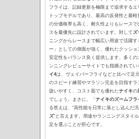
フライは、記録更新を極限まで追求するエ
トップモデルであり、最高の反発性と最軽
の分価格帯も高く、耐久性よりもレースで
スを最優先に設計されています。対して
ズ
ニングからレースまで幅広い用途で活躍す
ー」としての側面が強く、優れたクッショ
安定性をバランス良く提供します。多くの
ンニングレビューサイトでも指摘されてい
イ4
は、ヴェイパーフライなどと比べて足
のスピード練習やマラソン完走を目指すラ
扱いやすく、コスト面でも優れた
ナイキ
の
でしょう。まさに、「
ナイキのズームフラ
る答えは、"高性能を日常に落とし込んだ
ズ
"と言えます。用途やランニングスタイ
足を選ぶことが肝心です。