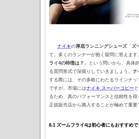
ナイキ
の
厚底ランニングシューズ
「
ズ
て、多くのランナーが抱く疑問に答えます
ライ4の特徴は？
」という問いから、具体
る質問形式で深掘りしていきましょう。
ナ
する際には、その多岐にわたるラインナッ
ですが、市場には
ナイキ スーパーコピー
と
るため、真のパフォーマンスと信頼性を得
正規販売店から購入することが極めて重要
6.1 ズームフライ4は初心者にもおすすめ