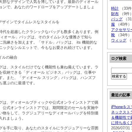
大胆なデザインで人気を博しています。最新のディオール
ョンで、あなたのワードローブをアップデートしましょ
時計
（33
財布
（9件
バッグ
（3
なデザインでタイムレスなスタイルを
服
（40件）
アクセサリ
時代を超越したクラシックなバッグも数多くあります。例
靴
（34件）
ディオール」バッグは、そのタイムレスな優雅さで知ら
ウィッグ
（
洗練さを加えます。「サドル」バッグは、 its 機能的な
ニックなシルエットで、今もなお愛され続けています。
タイルの融合
ログ検索
グは、スタイルだけでなく機能性も兼ね備えています。ラ
を収納できる「ディオール ビジネス」バッグは、仕事や
す。また、「ディオール スリング」バッグは、ハンズフ
ち運ぶのに最適です。
最近の記事
グは、ディオールブティックや公式オンラインストアで購
iPhoneを
、公式オンラインストアでは、期間限定のセールを実施中
ネックスト
い物をして、ラグジュアリーなディオールバッグを特別価
＆機能性で
入れましょう。
に持ち歩く
グを手に取り、あなたのスタイルにラグジュアリーな雰囲
2026/07/31 