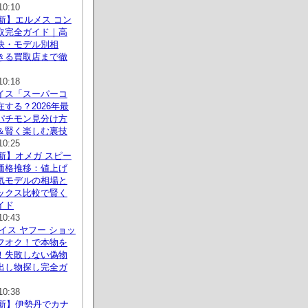
10:10
最新】エルメス コン
取完全ガイド｜高
訣・モデル別相
きる買取店まで徹
10:18
イス「スーパーコ
する？2026年最
パチモン見分け方
＆賢く楽しむ裏技
10:25
最新】オメガ スピー
価格推移：値上げ
気モデルの相場と
ックス比較で賢く
イド
10:43
イス ヤフー ショッ
フオク！で本物を
！失敗しない偽物
出し物探し完全ガ
10:38
最新】伊勢丹でカナ