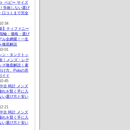
ト ベビー サイズ
説！失敗しない選び
・口コミまで完全
10:34
最新】ティファニー
約指輪：価格・選び
デル全網羅！一生
を徹底解説
10:01
レン・タンクトッ
最新！メンズ・レデ
ッズ徹底解説｜素
け方、Poloの意
ガイド
10:45
中古 時計 メンズ
憧れを賢く手に入
ない選び方と安い
12:21
中古 時計 メンズ
憧れを賢く手に入
ない選び方と安い