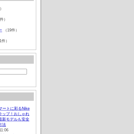
件）
）
1件）
ー
（19件）
1件）
スマートに彩るNike
ラップ！おしゃれ
最新モデルも安全
方法
11:06