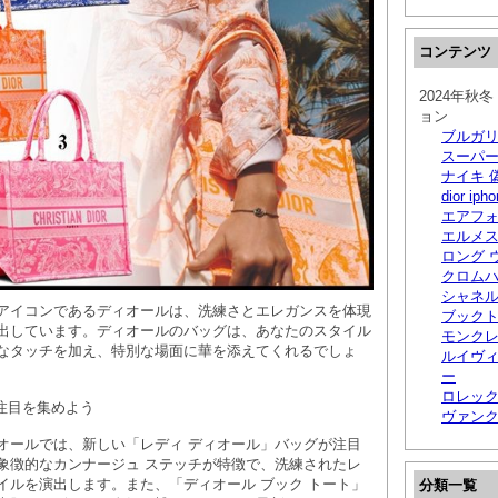
コンテンツ
2024年秋
ョン
ブルガ
スーパ
ナイキ 
dior i
エアフォ
エルメ
ロング 
クロム
シャネル
アイコンであるディオールは、洗練さとエレガンスを体現
ブック
出しています。ディオールのバッグは、あなたのスタイル
モンクレ
なタッチを加え、特別な場面に華を添えてくれるでしょ
ルイヴィ
ー
ロレック
で注目を集めよう
ヴァンク
オールでは、新しい「レディ ディオール」バッグが注目
象徴的なカンナージュ ステッチが特徴で、洗練されたレ
イルを演出します。また、「ディオール ブック トート」
分類一覧