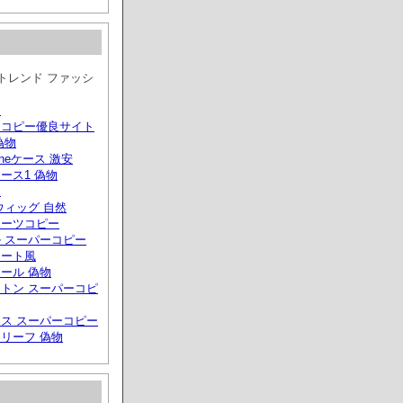
冬トレンド ファッシ
リ
ーコピー優良サイト
偽物
phoneケース 激安
ース1 偽物
ス
ウィッグ 自然
ハーツコピー
 スーパーコピー
トート風
ール 偽物
トン スーパーコピ
ス スーパーコピー
リーフ 偽物