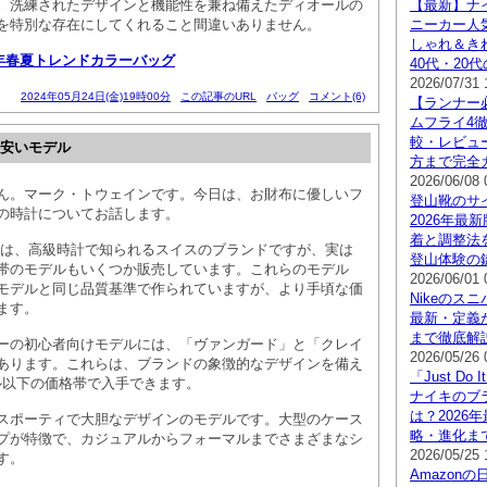
。洗練されたデザインと機能性を兼ね備えたディオールの
【最新】ナ
を特別な存在にしてくれること間違いありません。
ニーカー人
しゃれ＆き
4年春夏トレンドカラーバッグ
40代・20
2026/07/31 
2024年05月24日(金)19時00分
この記事のURL
バッグ
コメント(6)
【ランナー
ムフライ4
較・レビュ
 安いモデル
方まで完全
2026/06/08 
ん。マーク・トウェインです。今日は、お財布に優しいフ
登山靴のサ
の時計についてお話します。
2026年最
着と調整法
ーは、高級時計で知られるスイスのブランドですが、実は
登山体験の
帯のモデルもいくつか販売しています。これらのモデル
2026/06/01 
モデルと同じ品質基準で作られていますが、より手頃な価
Nikeのスニ
ます。
最新・定義
まで徹底解
ーの初心者向けモデルには、「ヴァンガード」と「クレイ
2026/05/26 
あります。これらは、ブランドの象徴的なデザインを備え
「Just D
ドル以下の価格帯で入手できます。
ナイキのブ
は？2026
スポーティで大胆なデザインのモデルです。大型のケース
略・進化ま
プが特徴で、カジュアルからフォーマルまでさまざまなシ
2026/05/25 
す。
Amazon