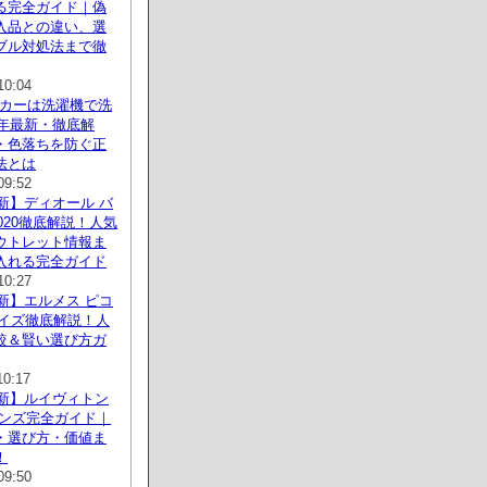
る完全ガイド｜偽
入品との違い、選
ブル対処法まで徹
10:04
ーカーは洗濯機で洗
6年最新・徹底解
・色落ちを防ぐ正
法とは
09:52
最新】ディオール バ
2020徹底解説！人気
ウトレット情報ま
入れる完全ガイド
10:27
最新】エルメス ピコ
サイズ徹底解説！人
較＆賢い選び方ガ
10:17
最新】ルイヴィトン
メンズ完全ガイド｜
・選び方・価値ま
！
09:50