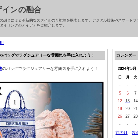
ザインの融合
の融合による革新的なスタイルの可能性を探求します。デジタル技術やスマートフ
タイリングのアイデアをご紹介します。
用
のバッグでラグジュアリーな雰囲気を手に入れよう！
カレンダー
物
のバッグでラグジュアリーな雰囲気を手に入れよう！
2024年5月
日
月
火
-
-
-
5
6
7
12
13
14
19
20
21
26
27
28
-
-
-
前の月
次