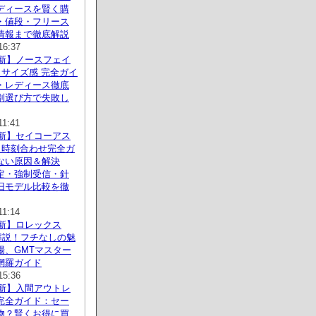
ディースを賢く購
・値段・フリース
情報まで徹底解説
16:37
最新】ノースフェイ
 サイズ感 完全ガイ
・レディース徹底
別選び方で失敗し
11:41
最新】セイコーアス
3 時刻合わせ完全ガ
ない原因＆解決
定・強制受信・針
旧モデル比較を徹
11:14
最新】ロレックス
底解説！フチなしの魅
場、GMTマスター
網羅ガイド
15:36
最新】入間アウトレ
完全ガイド：セー
物？賢くお得に買