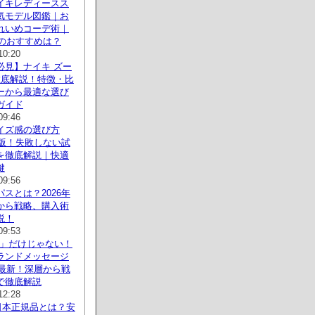
イキレディースス
気モデル図鑑｜お
れいめコーデ術｜
代のおすすめは？
10:20
必見】ナイキ ズー
徹底解説！特徴・比
ーから最適な選び
ガイド
09:46
イズ感の選び方
新版！失敗しない試
を徹底解説｜快適
鍵
09:56
パスとは？2026年
から戦略、購入術
説！
09:53
o It」だけじゃない！
ランドメッセージ
年最新！深層から戦
で徹底解説
12:28
の日本正規品とは？安