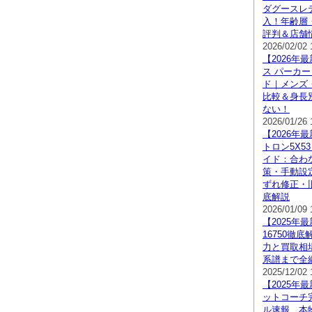
ダグースレ
入！年齢層
評判＆店舗
2026/02/02 
【2026年
ス パーカー
ド｜メンズ
比較＆身長
ない！
2026/01/26 
【2026年
トロン5X5
イド：合わ
策・手動設
ずれ修正・
底解説
2026/01/09 
【2025年
16750徹
力と買取相
系譜まで全
2025/12/02 
【2025年
ットコーチ
ル速報、本