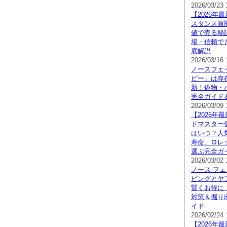
2026/03/23 
【2026年
スタンス買
値で売る秘
場・信頼で
底解説
2026/03/16 
ノースフェ
ピー」は存在
新！偽物・
完全ガイド
2026/03/09 
【2026年
ドマスター
はいつ？人
寿命、ロレ
選ぶ完全ガ
2026/03/02 
ノース フェ
ピングとヤ
賢くお得に
対策＆掘り
イド
2026/02/24 
【2026年