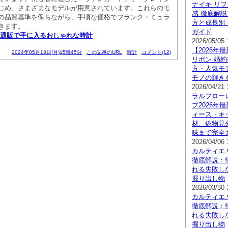
ナイキ リフ
じめ、さまざまなモデルが用意されています。これらのモ
感 徹底解
の品質基準を保ちながら、手頃な価格でフランク・ミュラ
方と成長別
きます。
ガイド
通販で手に入るおしゃれな時計
2026/05/05 
【2026年
2024年05月13日(月)15時45分
この記事のURL
時計
コメント(12)
リボン 婚
方・人気モ
モノの輝き
2026/04/21 
ラルフロー
プ2026年
ィース・キ
材、偽物見分
味まで完全
2026/04/06 
カルティエ 
徹底解説：
れる失敗し
掘り出し物
2026/03/30 
カルティエ 
徹底解説：
れる失敗し
掘り出し物