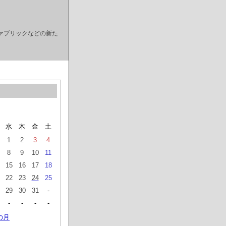
ァブリックなどの新た
水
木
金
土
1
2
3
4
8
9
10
11
15
16
17
18
22
23
24
25
29
30
31
-
-
-
-
-
の月