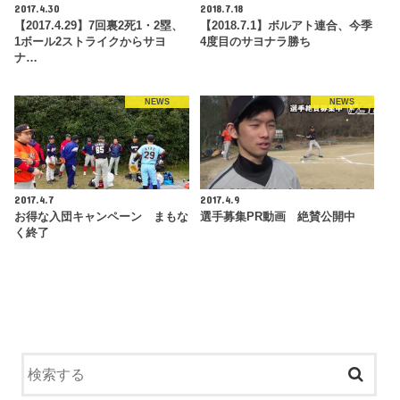
2017.4.30
2018.7.18
【2017.4.29】7回裏2死1・2塁、
【2018.7.1】ボルアト連合、今季
1ボール2ストライクからサヨ
4度目のサヨナラ勝ち
ナ…
NEWS
NEWS
2017.4.7
2017.4.9
お得な入団キャンペーン まもな
選手募集PR動画 絶賛公開中
く終了