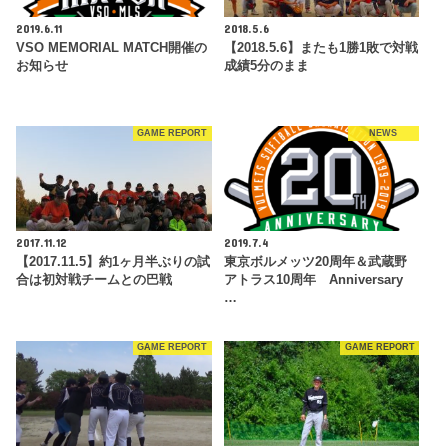
2019.6.11
2018.5.6
VSO MEMORIAL MATCH開催の
【2018.5.6】またも1勝1敗で対戦
お知らせ
成績5分のまま
GAME REPORT
NEWS
2017.11.12
2019.7.4
【2017.11.5】約1ヶ月半ぶりの試
東京ボルメッツ20周年＆武蔵野
合は初対戦チームとの巴戦
アトラス10周年 Anniversary
…
GAME REPORT
GAME REPORT