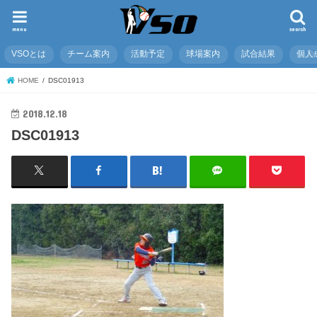
menu
search
VSOとは
チーム案内
活動予定
球場案内
試合結果
個人
HOME
DSC01913
2018.12.18
DSC01913