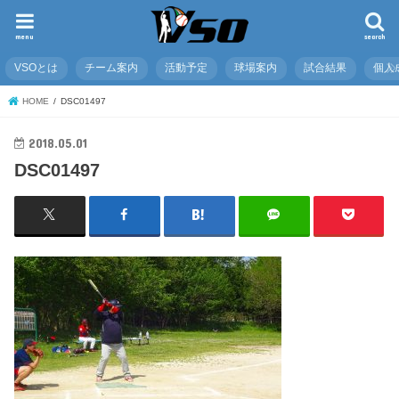
menu
search
VSOとは
チーム案内
活動予定
球場案内
試合結果
個人
HOME
DSC01497
2018.05.01
DSC01497