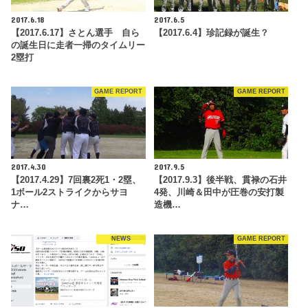
2017.6.18
2017.6.5
【2017.6.17】さとん選手 自ら
【2017.6.4】珍記録が誕生？
の誕生日に走者一掃のタイムリー
2塁打
GAME REPORT
GAME REPORT
2017.4.30
2017.9.5
【2017.4.29】7回裏2死1・2塁、
【2017.9.3】後半戦、貫禄の石井
1ボール2ストライクからサヨ
4発、川崎＆田中が圧巻の安打製
ナ…
造機…
NEWS
GAME REPORT