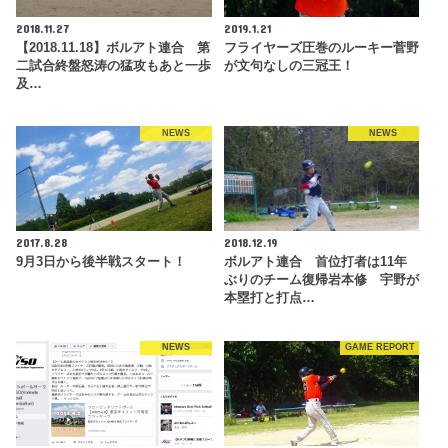
2018.11.27
2019.1.21
【2018.11.18】ボルアト連合 第
フライヤーズ圧巻のルーキー菅野
二試合終盤怒涛の猛攻もあと一歩
が文句なしの三冠王！
及…
NEWS
NEWS
2017.8.28
2018.12.19
9月3日から後半戦スタート！
ボルアト連合 首位打者は11年
ぶりのチーム復帰岩本修 宇野が
本塁打と打点…
NEWS
GAME REPORT