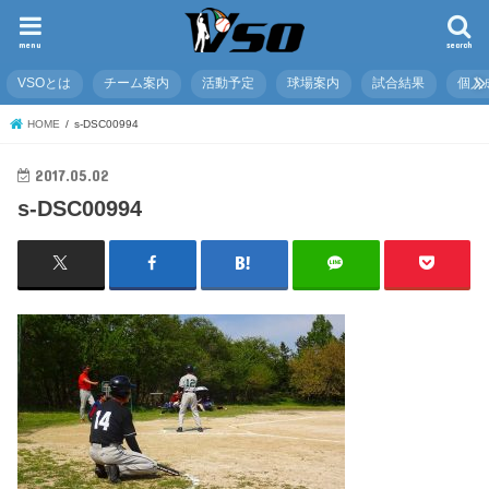
menu
search
VSOとは
チーム案内
活動予定
球場案内
試合結果
個人
HOME
s-DSC00994
2017.05.02
s-DSC00994