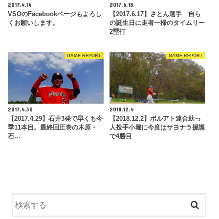
2017.4.14
2017.6.18
VSOのFacebookページもよろし
【2017.6.17】さとん選手 自ら
くお願いします。
の誕生日に走者一掃のタイムリー
2塁打
GAME REPORT
GAME REPORT
2017.4.30
2018.12.4
【2017.4.29】石井3発で早くも今
【2018.12.2】ボルアト連合助っ
季11本目。最終回圧巻の木原・
人投手小堀に今度はサヨナラ援護
石…
で4勝目