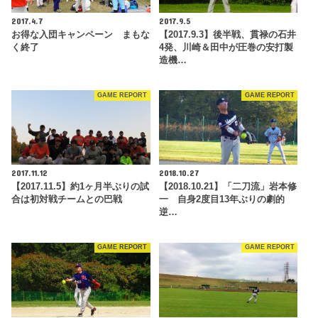
2017.4.7
2017.9.5
お得な入団キャンペーン まもな
【2017.9.3】後半戦、貫禄の石井
く終了
4発、川崎＆田中が圧巻の安打製
造機…
GAME REPORT
GAME REPORT
2017.11.12
2018.10.27
【2017.11.5】約1ヶ月半ぶりの試
【2018.10.21】「二刀流」岩本修
合は初対戦チームとの巴戦
一 自身2度目13年ぶりの劇的
逆…
GAME REPORT
GAME REPORT