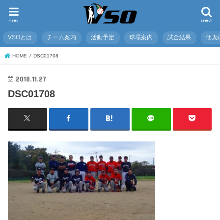
menu
search
VSOとは
チーム案内
活動予定
球場案内
試合結果
個人
HOME
DSC01708
2018.11.27
DSC01708