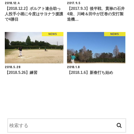
2018.12.4
2017.9.5
【2018.12.2】ボルアト連合助っ
【2017.9.3】後半戦、貫禄の石井
人投手小堀に今度はサヨナラ援護
4発、川崎＆田中が圧巻の安打製
で4勝目
造機…
NEWS
NEWS
2018.5.28
2018.1.8
【2018.5.26】練習
【2018.1.6】新春打ち始め