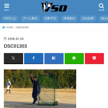
menu
search
VSOとは
チーム案内
活動予定
球場案内
試合結果
個人
HOME
DSC01303
2018.01.30
DSC01303